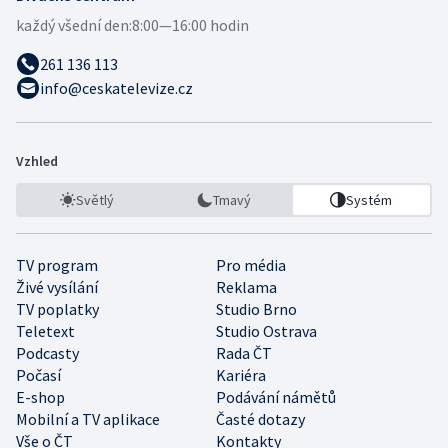
každý všední den:
8:00—16:00 hodin
261 136 113
info@ceskatelevize.cz
Vzhled
Světlý
Tmavý
Systém
TV program
Pro média
Živé vysílání
Reklama
TV poplatky
Studio Brno
Teletext
Studio Ostrava
Podcasty
Rada ČT
Počasí
Kariéra
E-shop
Podávání námětů
Mobilní a TV aplikace
Časté dotazy
Vše o ČT
Kontakty