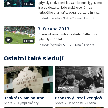
uplynulých dvaceti let Gambrinus ligy. Mimo
68 min
jiné se dozvíte, kdo získá ocenění za
nejlepšího brankáře, obránce, záložníka,
útočníka, trenéra, nejkrásnější gól a
Poslední vysílání
3. 6. 2013
na ČT sport
nejpamátnější zápas
3. června 2013
Vzpomínka na mistry českého fotbalu za
uplynulých 20 let
54 min
Poslední vysílání
5. 1. 2014
na ČT sport
Ostatní také sledují
Tenkrát v Melbourne
Bronzový Jozef Vengloš
Sport
Olympijské hry
Sport
Osobnosti
Fotbal