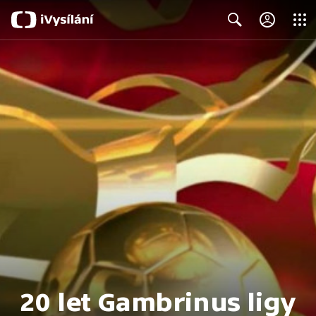
Close
Search
20 let Gambrinus ligy