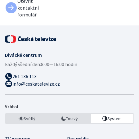
Otevřít
kontaktní
formulář
Divácké centrum
každý všední den:
8:00—16:00 hodin
261 136 113
info@ceskatelevize.cz
Vzhled
Světlý
Tmavý
Systém
TV program
Pro média