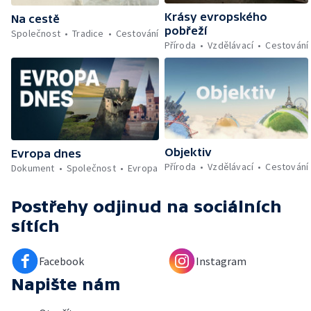
Krásy evropského
Na cestě
pobřeží
Společnost
Tradice
Cestování
Příroda
Vzdělávací
Cestování
Objektiv
Evropa dnes
Příroda
Vzdělávací
Cestování
Dokument
Společnost
Evropa
Postřehy odjinud
na sociálních
sítích
Facebook
Instagram
Napište nám