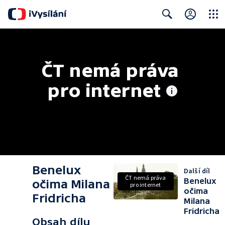
Close
Search
ČT nemá práva 
pro internet
Benelux
Další díl
ČT nemá práva
Benelux
očima Milana
pro internet
očima
Fridricha
Milana
Fridricha
Obsah dílu