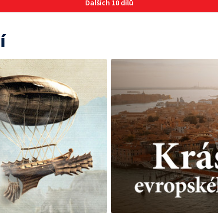
Dalších 10 dílů
í