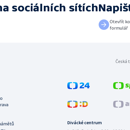
na sociálních sítích
Napiš
Otevřít k
formulář
Česká t
no
trava
Divácké centrum
námětů