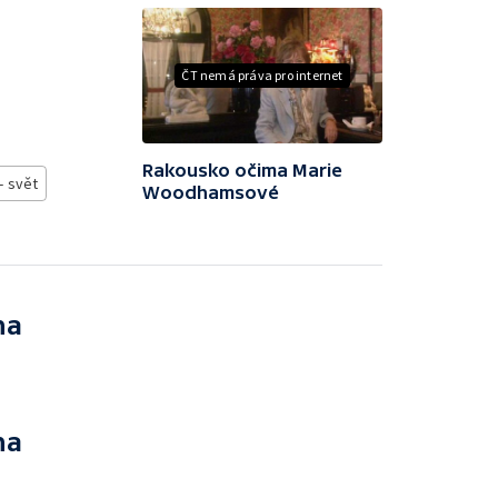
ČT nemá práva pro internet
Rakousko očima Marie
- svět
Woodhamsové
na
na