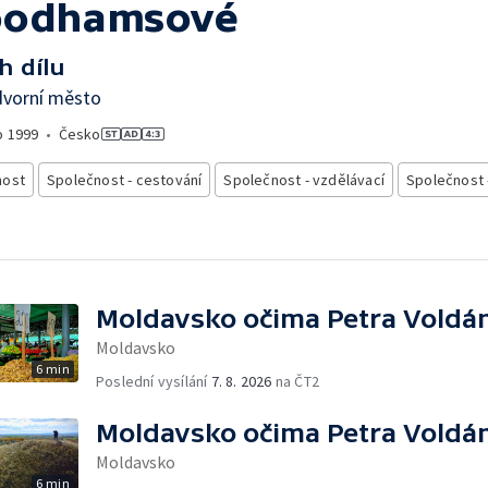
odhamsové
h dílu
dvorní město
o
1999
•
Česko
nost
Společnost - cestování
Společnost - vzdělávací
Společnost 
Moldavsko očima Petra Voldá
Moldavsko
6 min
Poslední vysílání
7. 8. 2026
na ČT2
Moldavsko očima Petra Voldá
Moldavsko
6 min