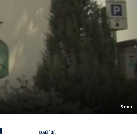
5 min
a
Další díl