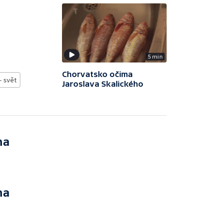
5 min
Chorvatsko očima
- svět
Jaroslava Skalického
na
na