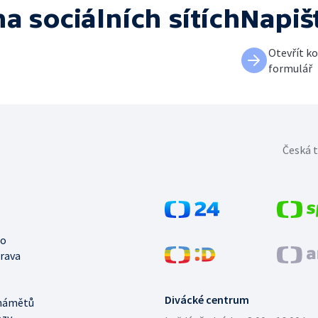
na sociálních sítích
Napiš
Otevřít k
formulář
Česká t
no
trava
Divácké centrum
námětů