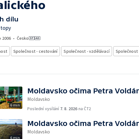
alického
h dílu
stopy
o
2006
•
Česko
nost
Společnost - cestování
Společnost - vzdělávací
Společnost 
Moldavsko očima Petra Voldá
Moldavsko
6 min
Poslední vysílání
7. 8. 2026
na ČT2
Moldavsko očima Petra Voldá
Moldavsko
6 min