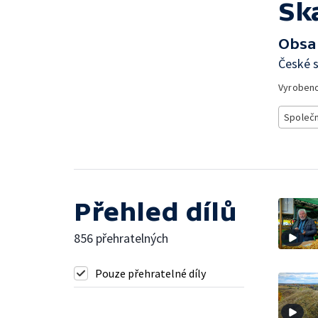
Sk
Obsa
České 
Vyroben
Společ
Přehled dílů
856 přehratelných
Pouze přehratelné díly