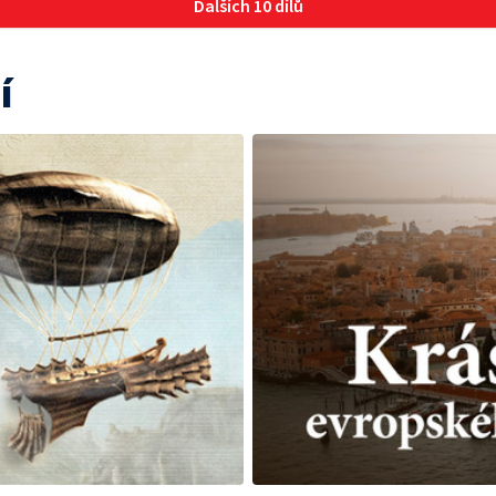
Dalších 10 dílů
í