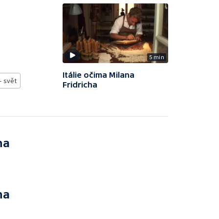
5 min
Itálie očima Milana
- svět
Fridricha
na
na