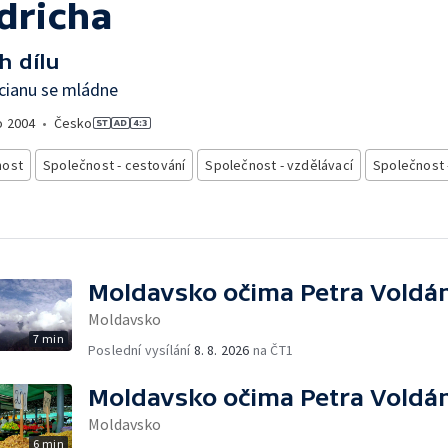
idricha
h dílu
cianu se mládne
o
2004
•
Česko
nost
Společnost - cestování
Společnost - vzdělávací
Společnost 
Moldavsko očima Petra Voldá
Moldavsko
7 min
Poslední vysílání
8. 8. 2026
na ČT1
Moldavsko očima Petra Voldá
Moldavsko
6 min