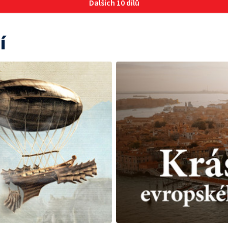
Dalších 10 dílů
í