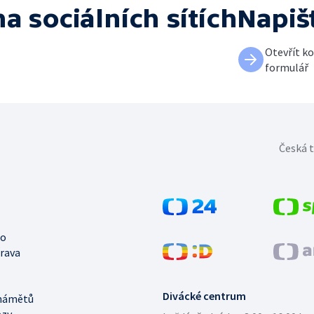
na sociálních sítích
Napiš
Otevřít k
formulář
Česká t
no
trava
Divácké centrum
námětů