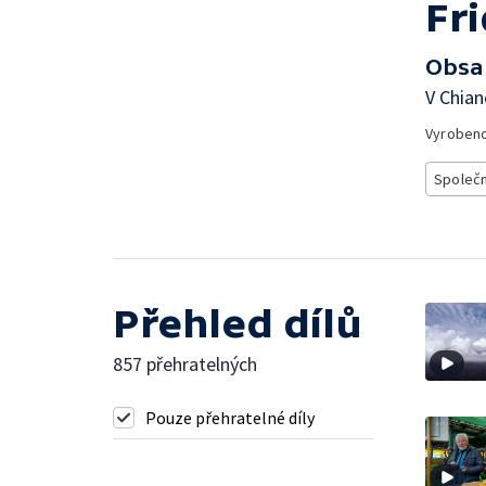
Fr
Obsa
V Chian
Vyroben
Společ
Přehled dílů
857 přehratelných
Pouze přehratelné díly