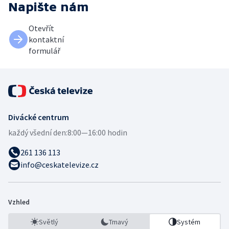
Napište nám
Otevřít
kontaktní
formulář
Divácké centrum
každý všední den:
8:00—16:00 hodin
261 136 113
info@ceskatelevize.cz
Vzhled
Světlý
Tmavý
Systém