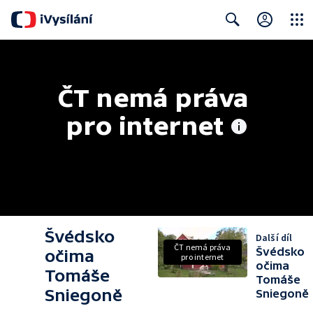
Close
Search
ČT nemá práva 
pro internet
Švédsko
Další díl
ČT nemá práva
Švédsko
očima
pro internet
očima
Tomáše
Tomáše
Sniegoně
Sniegoně