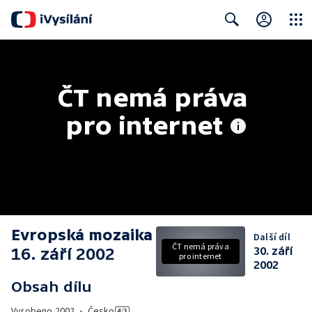
Close
Search
ČT nemá práva 
pro internet
Evropská mozaika
Další díl
ČT nemá práva
16. září 2002
30. září
pro internet
2002
Obsah dílu
Vyrobeno
2002
•
Česko