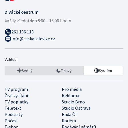
Divácké centrum
každý všední den:
8:00—16:00 hodin
261 136 113
info@ceskatelevize.cz
Vzhled
Světlý
Tmavý
Systém
TV program
Pro média
Živé vysílání
Reklama
TV poplatky
Studio Brno
Teletext
Studio Ostrava
Podcasty
Rada ČT
Počasí
Kariéra
E-shop
Podávání námětů