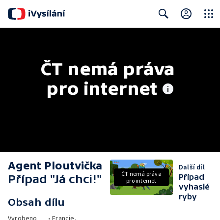
Close
Search
ČT nemá práva 
pro internet
Agent Ploutvička
Další díl
ČT nemá práva
Případ "Já chci!"
Případ
pro internet
vyhaslé
ryby
Obsah dílu
Vyrobeno
•
Francie,