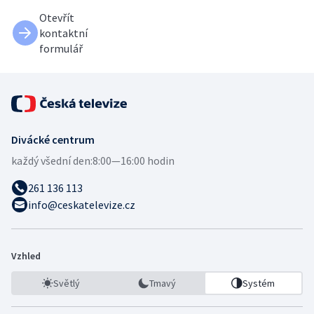
Otevřít
kontaktní
formulář
Divácké centrum
každý všední den:
8:00—16:00 hodin
261 136 113
info@ceskatelevize.cz
Vzhled
Světlý
Tmavý
Systém