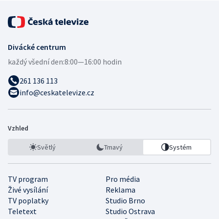
Divácké centrum
každý všední den:
8:00—16:00 hodin
261 136 113
info@ceskatelevize.cz
Vzhled
Světlý
Tmavý
Systém
TV program
Pro média
Živé vysílání
Reklama
TV poplatky
Studio Brno
Teletext
Studio Ostrava