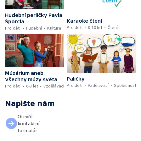
Hudební perličky Pavla
Karaoke čtení
Šporcla
Pro děti
8-10 let
Čtení
Pro děti
Hudební
Kultura
Múzárium aneb
Paličky
Všechny múzy světa
Pro děti
Vzdělávací
Společnost
Pro děti
6-8 let
Vzdělávací
Napište nám
Otevřít
kontaktní
formulář