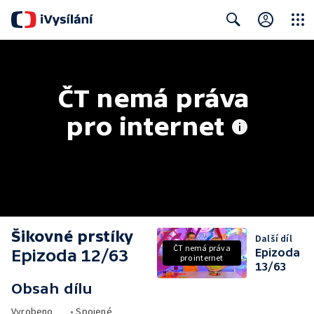
Close
Search
ČT nemá práva 
pro internet
Šikovné prstíky
Další díl
ČT nemá práva
Epizoda 12/63
Epizoda
pro internet
13/63
Obsah dílu
Vyrobeno
•
Spojené