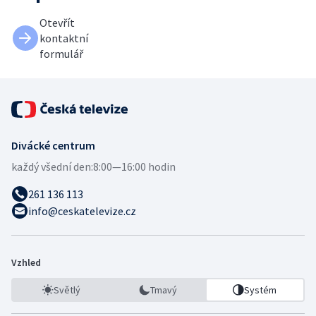
Otevřít
kontaktní
formulář
Divácké centrum
každý všední den:
8:00—16:00 hodin
261 136 113
info@ceskatelevize.cz
Vzhled
Světlý
Tmavý
Systém