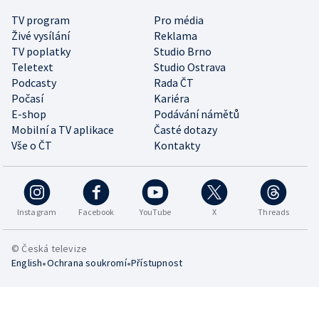
TV program
Pro média
Živé vysílání
Reklama
TV poplatky
Studio Brno
Teletext
Studio Ostrava
Podcasty
Rada ČT
Počasí
Kariéra
E-shop
Podávání námětů
Mobilní a TV aplikace
Časté dotazy
Vše o ČT
Kontakty
Instagram
Facebook
YouTube
X
Threads
© Česká televize
•
•
English
Ochrana soukromí
Přístupnost