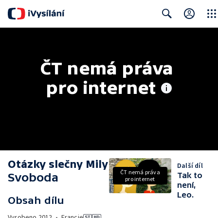
Close
Search
ČT nemá práva 
pro internet
Otázky slečny Mily
Další díl
ČT nemá práva
Svoboda
Tak to
pro internet
není,
Leo.
Obsah dílu
Vyrobeno
2012
•
Francie