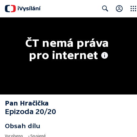
Clos
Search
ČT nemá práva 
pro internet
Pan Hračička
Epizoda 20/20
Obsah dílu
Vyrobeno
•
Spojené