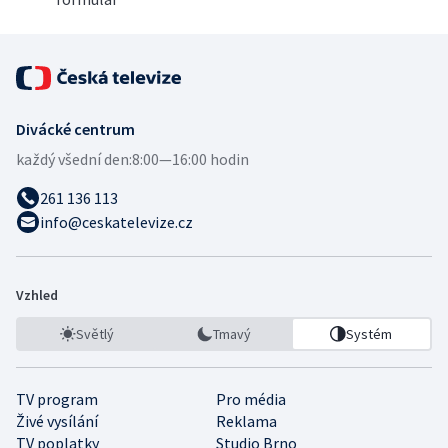
Divácké centrum
každý všední den:
8:00—16:00 hodin
261 136 113
info@ceskatelevize.cz
Vzhled
Světlý
Tmavý
Systém
TV program
Pro média
Živé vysílání
Reklama
TV poplatky
Studio Brno