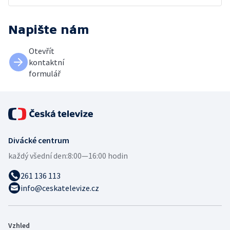
Napište nám
Otevřít
kontaktní
formulář
Divácké centrum
každý všední den:
8:00—16:00 hodin
261 136 113
info@ceskatelevize.cz
Vzhled