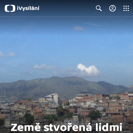
Close
Search
Země stvořená lidmi