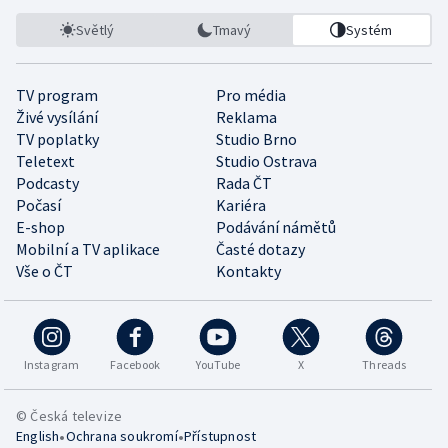
Světlý
Tmavý
Systém
TV program
Pro média
Živé vysílání
Reklama
TV poplatky
Studio Brno
Teletext
Studio Ostrava
Podcasty
Rada ČT
Počasí
Kariéra
E-shop
Podávání námětů
Mobilní a TV aplikace
Časté dotazy
Vše o ČT
Kontakty
Instagram
Facebook
YouTube
X
Threads
© Česká televize
•
•
English
Ochrana soukromí
Přístupnost