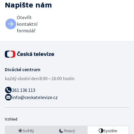
Napište nám
Otevřít
kontaktní
formulář
Divácké centrum
každý všední den:
8:00—16:00 hodin
261 136 113
info@ceskatelevize.cz
Vzhled
Světlý
Tmavý
Systém