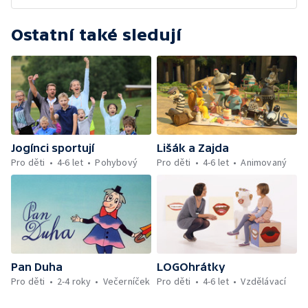
Ostatní také sledují
Jogínci sportují
Lišák a Zajda
Pro děti
4-6 let
Pohybový
Pro děti
4-6 let
Animovaný
Pan Duha
LOGOhrátky
Pro děti
2-4 roky
Večerníček
Pro děti
4-6 let
Vzdělávací