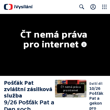
Close
Search
ČT nemá práva 
pro internet
Pošťák Pat
Další díl
ČT nemá práva
zvláštní zásilková
10/26
pro internet
Pošťák
služba
Pat a
9/26 Pošťák Pat a
gekon
Den soch
pro