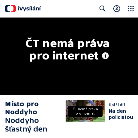
Close
Search
ČT nemá práva 
pro internet
Místo pro
Další díl
ČT nemá práva
Noddyho
Na den
pro internet
policistou
Noddyho
šťastný den