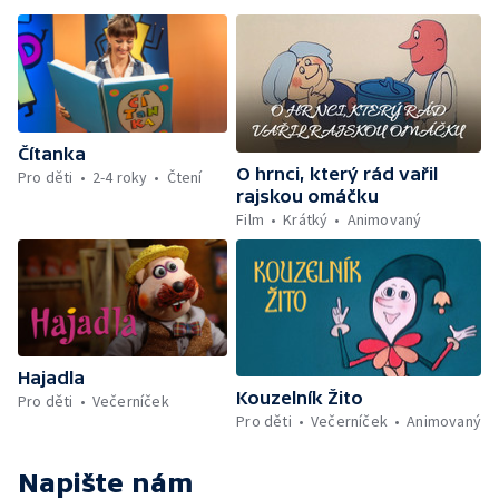
Čítanka
O hrnci, který rád vařil
Pro děti
2-4 roky
Čtení
rajskou omáčku
Film
Krátký
Animovaný
Hajadla
Kouzelník Žito
Pro děti
Večerníček
Pro děti
Večerníček
Animovaný
Napište nám