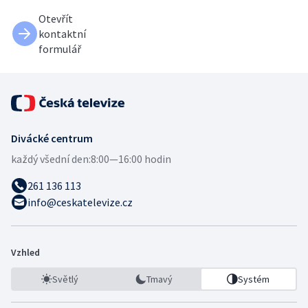
Otevřít
kontaktní
formulář
Divácké centrum
každý všední den:
8:00—16:00 hodin
261 136 113
info@ceskatelevize.cz
Vzhled
Světlý
Tmavý
Systém