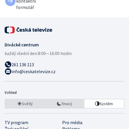
kontaktní
formulář
Divácké centrum
každý všední den:
8:00—16:00 hodin
261 136 113
info@ceskatelevize.cz
Vzhled
Světlý
Tmavý
Systém
TV program
Pro média
Živé vysílání
Reklama