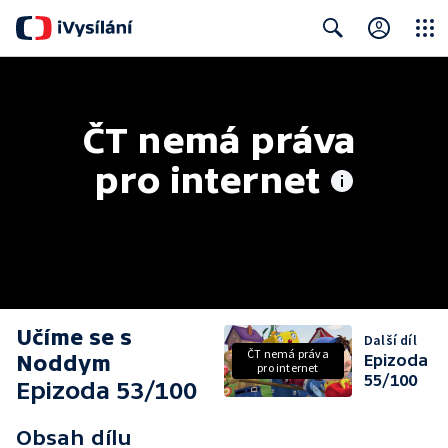
Close
Search
ČT nemá práva 
pro internet
Učíme se s
Další díl
ČT nemá práva
Noddym
Epizoda
pro internet
55/100
Epizoda 53/100
Obsah dílu