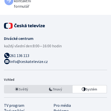
kontaktní
formulář
Divácké centrum
každý všední den:
8:00—16:00 hodin
261 136 113
info@ceskatelevize.cz
Vzhled
Světlý
Tmavý
Systém
TV program
Pro média
Živé vysílání
Reklama