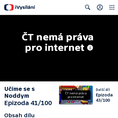
Close
Search
ČT nemá práva 
pro internet
Učíme se s
Další díl
ČT nemá práva
Noddym
Epizoda
pro internet
43/100
Epizoda 41/100
Obsah dílu