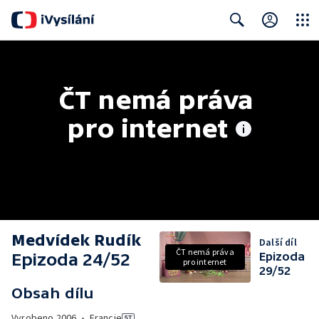
Close
Search
ČT nemá práva 
pro internet
Medvídek Rudík
Další díl
ČT nemá práva
Epizoda 24/52
Epizoda
pro internet
29/52
Obsah dílu
Vyrobeno
2006
•
Francie