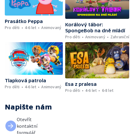
Prasátko Peppa
Korálový tábor:
Pro děti
4-6 let
Animovaný
SpongeBob na dně mládí
Pro děti
Animovaný
Zahraniční
Tlapková patrola
Esa z pralesa
Pro děti
4-6 let
Animovaný
Pro děti
4-6 let
6-8 let
Napište nám
Otevřít
kontaktní
formulář