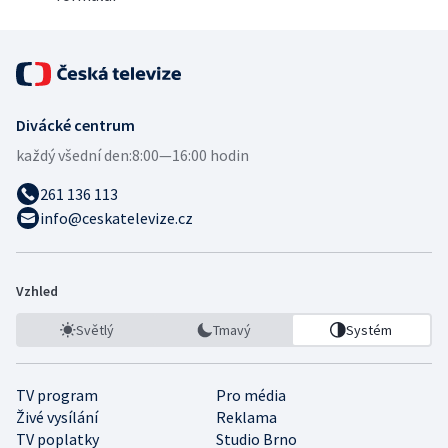
Divácké centrum
každý všední den:
8:00—16:00 hodin
261 136 113
info@ceskatelevize.cz
Vzhled
Světlý
Tmavý
Systém
TV program
Pro média
Živé vysílání
Reklama
TV poplatky
Studio Brno