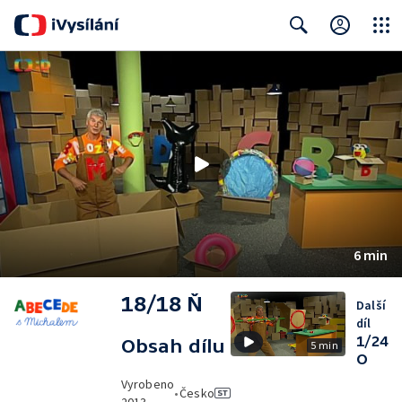
Close
Search
6 min
18/18 Ň
Další
díl
1/24
Obsah dílu
5 min
O
Vyrobeno
•
Česko