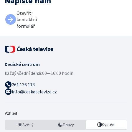
Napište nám
Otevřít
kontaktní
formulář
Divácké centrum
každý všední den:
8:00—16:00 hodin
261 136 113
info@ceskatelevize.cz
Vzhled
Světlý
Tmavý
Systém