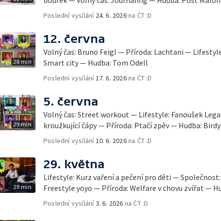
Poslední vysílání
24. 6. 2026
na ČT :D
12. června
Volný čas: Bruno Feigl — Příroda: Lachtani — Lifestyl
28 min
Smart city — Hudba: Tom Odell
Poslední vysílání
17. 6. 2026
na ČT :D
5. června
Volný čas: Street workout — Lifestyle: Fanoušek Leg
29 min
kroužkující čápy — Příroda: Ptačí zpěv — Hudba: Birdy
Poslední vysílání
10. 6. 2026
na ČT :D
29. května
Lifestyle: Kurz vaření a pečení pro děti — Společnost:
29 min
Freestyle yoyo — Příroda: Welfare v chovu zvířat —
Poslední vysílání
3. 6. 2026
na ČT :D