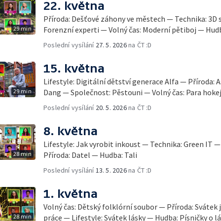
22. května
Příroda: Dešťové záhony ve městech — Technika: 3D 
29 min
Forenzní experti — Volný čas: Moderní pětiboj — Hudb
Poslední vysílání
27. 5. 2026
na ČT :D
15. května
Lifestyle: Digitální dětství generace Alfa — Příroda:
29 min
Dang — Společnost: Pěstouni — Volný čas: Para hoke
Poslední vysílání
20. 5. 2026
na ČT :D
8. května
Lifestyle: Jak vyrobit inkoust — Technika: Green IT 
28 min
Příroda: Datel — Hudba: Tali
Poslední vysílání
13. 5. 2026
na ČT :D
1. května
Volný čas: Dětský folklórní soubor — Příroda: Svátek
28 min
práce — Lifestyle: Svátek lásky — Hudba: Písničky o l