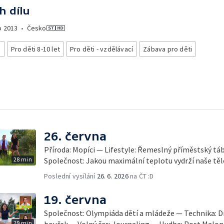
h dílu
o
2013
•
Česko
i
Pro děti 8-10 let
Pro děti - vzdělávací
Zábava pro děti
26. června
Příroda: Mopíci — Lifestyle: Řemeslný příměstský tá
28 min
Společnost: Jakou maximální teplotu vydrží naše t
Poslední vysílání
26. 6. 2026
na ČT :D
19. června
Společnost: Olympiáda dětí a mládeže — Technika: D
29 min
bouřek — Volný čas: Journaling — Hudba: Post Malon