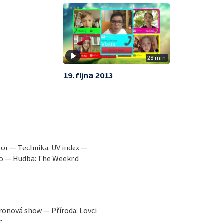
28 min
19. října 2013
bor — Technika: UV index —
ělo — Hudba: The Weeknd
ronová show — Příroda: Lovci
e