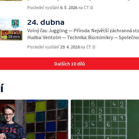
Poslední vysílání
6. 5. 2026
na ČT :D
24. dubna
Volný čas: Juggling — Příroda: Největší záchranná st
28 min
Hudba: Ventolin — Technika: Biomimikry — Společnos
Poslední vysílání
29. 4. 2026
na ČT :D
Dalších 10 dílů
í