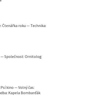
e: Čtenářka roku — Technika:
a — Společnost: Ornitolog
 Psí kino — Volný čas:
 Hudba: Kapela Bombarďák