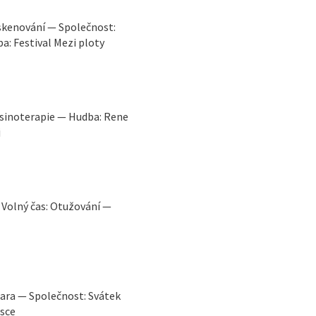
skenování — Společnost:
a: Festival Mezi ploty
 Asinoterapie — Hudba: Rene
j
— Volný čas: Otužování —
 jara — Společnost: Svátek
ásce