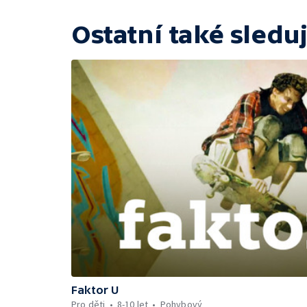
Ostatní také sleduj
Faktor U
Pro děti
8-10 let
Pohybový