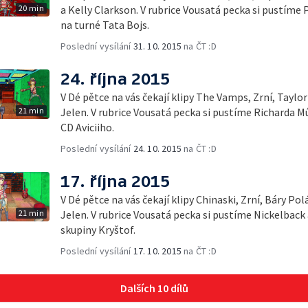
20 min
a Kelly Clarkson. V rubrice Vousatá pecka si pustím
na turné Tata Bojs.
Poslední vysílání
31. 10. 2015
na ČT :D
24. října 2015
V Dé pětce na vás čekají klipy The Vamps, Zrní, Taylor
21 min
Jelen. V rubrice Vousatá pecka si pustíme Richarda M
CD Aviciiho.
Poslední vysílání
24. 10. 2015
na ČT :D
17. října 2015
V Dé pětce na vás čekají klipy Chinaski, Zrní, Báry Po
21 min
Jelen. V rubrice Vousatá pecka si pustíme Nickelback
skupiny Kryštof.
Poslední vysílání
17. 10. 2015
na ČT :D
Dalších 10 dílů