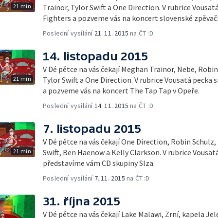
21 min
Trainor, Tylor Swift a One Direction. V rubrice Vousa
Fighters a pozveme vás na koncert slovenské zpěvačk
Poslední vysílání
21. 11. 2015
na ČT :D
14. listopadu 2015
V Dé pětce na vás čekají Meghan Trainor, Nebe, Robin
21 min
Tylor Swift a One Direction. V rubrice Vousatá pecka
a pozveme vás na koncert The Tap Tap v Opeře.
Poslední vysílání
14. 11. 2015
na ČT :D
7. listopadu 2015
V Dé pětce na vás čekají One Direction, Robin Schulz, 
21 min
Swift, Ben Haenow a Kelly Clarkson. V rubrice Vousat
představíme vám CD skupiny Slza.
Poslední vysílání
7. 11. 2015
na ČT :D
31. října 2015
V Dé pětce na vás čekají Lake Malawi, Zrní, kapela Je