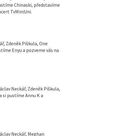
pustíme Chinaski, představíme
oční koncert TvMiniUni.
kář, Zdeněk Piškula, One
pustíme Enyu a pozveme vás na
Václav Neckář, Zdeněk Piškula,
a si pustíme Annu K a
 Václav Neckář, Meghan