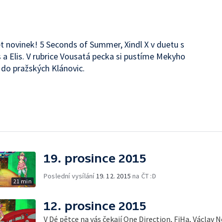
t novinek! 5 Seconds of Summer, Xindl X v duetu s
 a Elis. V rubrice Vousatá pecka si pustíme Mekyho
do pražských Klánovic.
19. prosince 2015
Poslední vysílání
19. 12. 2015
na ČT :D
21 min
12. prosince 2015
V Dé pětce na vás čekají One Direction, FiHa, Václav Neckář, Zdeněk Piškula,