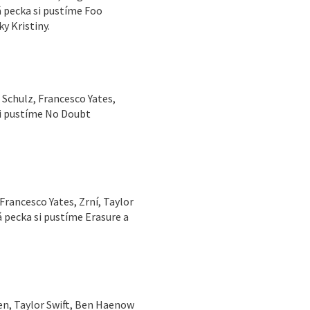
tá pecka si pustíme Foo
y Kristiny.
 Schulz, Francesco Yates,
 si pustíme No Doubt
Francesco Yates, Zrní, Taylor
á pecka si pustíme Erasure a
len, Taylor Swift, Ben Haenow