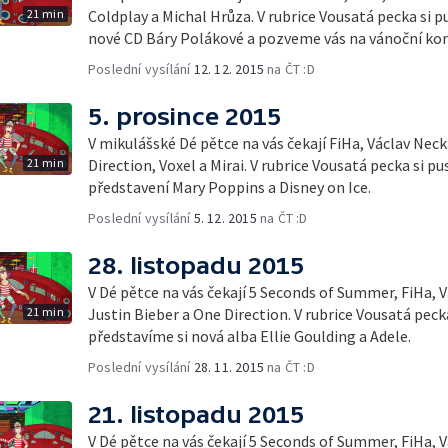
21 min
Coldplay a Michal Hrůza. V rubrice Vousatá pecka si 
nové CD Báry Polákové a pozveme vás na ván
Poslední vysílání
12. 12. 2015
na ČT :D
5. prosince 2015
V mikulášské Dé pětce na vás čekají FiHa, Václav Nec
21 min
Direction, Voxel a Mirai. V rubrice Vousatá pecka si 
představení Mary Poppins a Disney on Ice.
Poslední vysílání
5. 12. 2015
na ČT :D
28. listopadu 2015
V Dé pětce na vás čekají 5 Seconds of Summer, FiHa, 
21 min
Justin Bieber a One Direction. V rubrice Vousatá peck
představíme si nová alba Ellie Goulding a Adele.
Poslední vysílání
28. 11. 2015
na ČT :D
21. listopadu 2015
V Dé pětce na vás čekají 5 Seconds of Summer, FiHa,