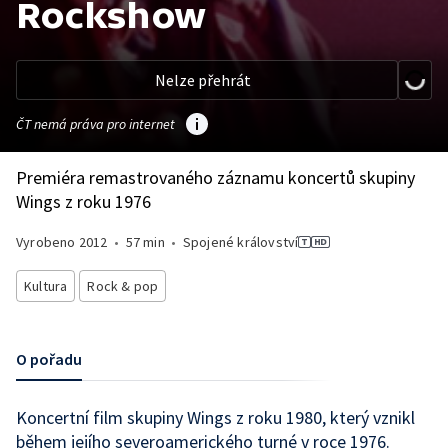
Rockshow
Nelze přehrát
ČT nemá práva pro internet
Premiéra remastrovaného záznamu koncertů skupiny
Wings z roku 1976
Vyrobeno
2012
•
57 min
•
Spojené království
Kultura
Rock & pop
O pořadu
Koncertní film skupiny Wings z roku 1980, který vznikl
během jejího severoamerického turné v roce 1976.