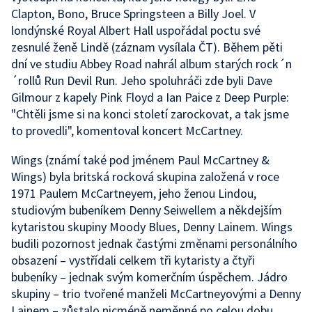
Clapton, Bono, Bruce Springsteen a Billy Joel. V
londýnské Royal Albert Hall uspořádal poctu své
zesnulé ženě Lindě (záznam vysílala ČT). Během pěti
dní ve studiu Abbey Road nahrál album starých rock´n
´rollů Run Devil Run. Jeho spoluhráči zde byli Dave
Gilmour z kapely Pink Floyd a Ian Paice z Deep Purple:
"Chtěli jsme si na konci století zarockovat, a tak jsme
to provedli", komentoval koncert McCartney.
Wings (známí také pod jménem Paul McCartney &
Wings) byla britská rocková skupina založená v roce
1971 Paulem McCartneyem, jeho ženou Lindou,
studiovým bubeníkem Denny Seiwellem a někdejším
kytaristou skupiny Moody Blues, Denny Lainem. Wings
budili pozornost jednak častými změnami personálního
obsazení – vystřídali celkem tři kytaristy a čtyři
bubeníky – jednak svým komerčním úspěchem. Jádro
skupiny – trio tvořené manželi McCartneyovými a Denny
Lainem – zůstalo nicméně neměnné po celou dobu