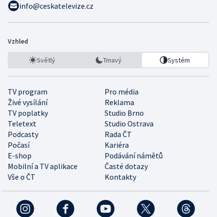
info@ceskatelevize.cz
Vzhled
Světlý
Tmavý
Systém
TV program
Pro média
Živé vysílání
Reklama
TV poplatky
Studio Brno
Teletext
Studio Ostrava
Podcasty
Rada ČT
Počasí
Kariéra
E-shop
Podávání námětů
Mobilní a TV aplikace
Časté dotazy
Vše o ČT
Kontakty