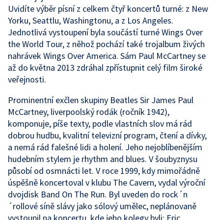
Uvidíte výběr písní z celkem čtyř koncertů turné: z New
Yorku, Seattlu, Washingtonu, a z Los Angeles.
Jednotlivá vystoupení byla součástí turné Wings Over
the World Tour, z něhož pochází také trojalbum živých
nahrávek Wings Over America. Sám Paul McCartney se
až do května 2013 zdráhal zpřístupnit celý film široké
veřejnosti.
Prominentní exčlen skupiny Beatles Sir James Paul
McCartney, liverpoolský rodák (ročník 1942),
komponuje, píše texty, podle vlastních slov má rád
dobrou hudbu, kvalitní televizní program, čtení a dívky,
a nemá rád falešné lidi a holení. Jeho nejoblíbenějším
hudebním stylem je rhythm and blues. V šoubyznysu
působí od osmnácti let. V roce 1999, kdy mimořádně
úspěšně koncertoval v klubu The Cavern, vydal výroční
dvojdisk Band On The Run. Byl uveden do rock´n
´rollové síně slávy jako sólový umělec, neplánovaně
vystoupil na koncertu, kde jeho kolegy byli: Eric