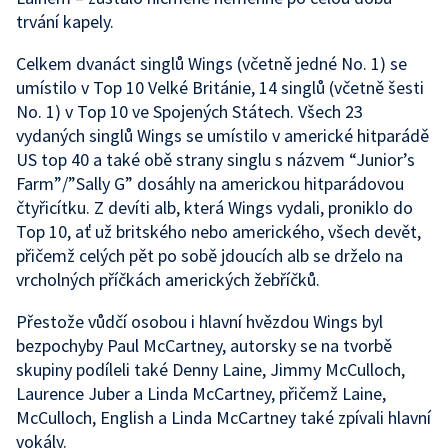
trvání kapely.
Celkem dvanáct singlů Wings (včetně jedné No. 1) se
umístilo v Top 10 Velké Británie, 14 singlů (včetně šesti
No. 1) v Top 10 ve Spojených Státech. Všech 23
vydaných singlů Wings se umístilo v americké hitparádě
US top 40 a také obě strany singlu s názvem “Junior’s
Farm”/”Sally G” dosáhly na americkou hitparádovou
čtyřicítku. Z devíti alb, která Wings vydali, proniklo do
Top 10, ať už britského nebo amerického, všech devět,
přičemž celých pět po sobě jdoucích alb se drželo na
vrcholných příčkách amerických žebříčků.
Přestože vůdčí osobou i hlavní hvězdou Wings byl
bezpochyby Paul McCartney, autorsky se na tvorbě
skupiny podíleli také Denny Laine, Jimmy McCulloch,
Laurence Juber a Linda McCartney, přičemž Laine,
McCulloch, English a Linda McCartney také zpívali hlavní
vokály.