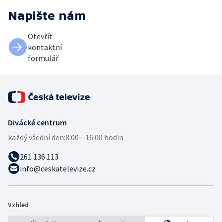
Napište nám
Otevřít
kontaktní
formulář
Divácké centrum
každý všední den:
8:00—16:00 hodin
261 136 113
info@ceskatelevize.cz
Vzhled