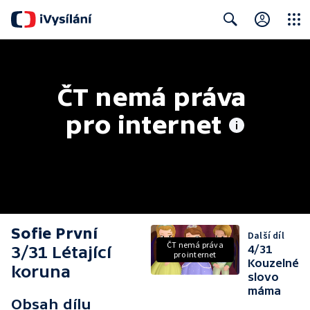
Close
Search
ČT nemá práva 
pro internet
Sofie První
Další díl
ČT nemá práva
3/31 Létající
4/31
pro internet
Kouzelné
koruna
slovo
máma
Obsah dílu