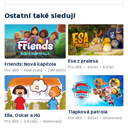
Ostatní také sledují
Esa z pralesa
Friends: Nová kapitola
Pro děti
4-6 let
6-8 let
Pro děti
Animovaný
Zahraniční
Tlapková patrola
Ella, Oskar a Hú
Pro děti
4-6 let
Animovaný
Pro děti
2-4 roky
Animovaný