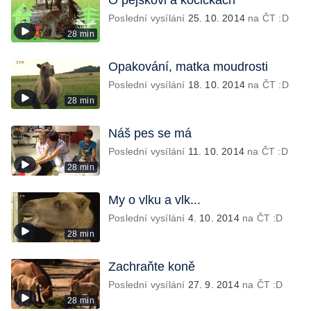
O pejskovi a kočičkách
Poslední vysílání
25. 10. 2014
na ČT :D
28 min
Opakování, matka moudrosti
Poslední vysílání
18. 10. 2014
na ČT :D
28 min
Náš pes se má
Poslední vysílání
11. 10. 2014
na ČT :D
28 min
My o vlku a vlk...
Poslední vysílání
4. 10. 2014
na ČT :D
28 min
Zachraňte koně
Poslední vysílání
27. 9. 2014
na ČT :D
28 min