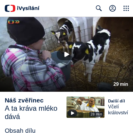
Close
Search
29 min
Náš zvěřinec
Další díl
A ta kráva mléko
Včelí
království
28 min
dává
Obsah dílu