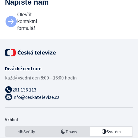
Napište nám
Otevřít
kontaktní
formulář
Divácké centrum
každý všední den:
8:00—16:00 hodin
261 136 113
info@ceskatelevize.cz
Vzhled
Světlý
Tmavý
Systém