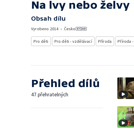
Na lvy nebo želvy
Obsah dílu
Vyrobeno
2014
•
Česko
Pro děti
Pro děti - vzdělávací
Příroda
Příroda 
Přehled dílů
47 přehratelných