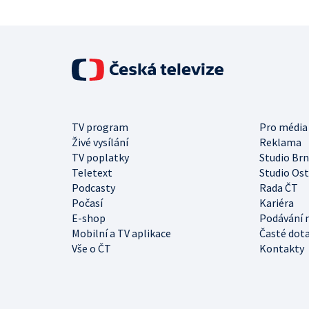
TV program
Pro média
Živé vysílání
Reklama
TV poplatky
Studio Br
Teletext
Studio Os
Podcasty
Rada ČT
Počasí
Kariéra
E-shop
Podávání 
Mobilní a TV aplikace
Časté dot
Vše o ČT
Kontakty