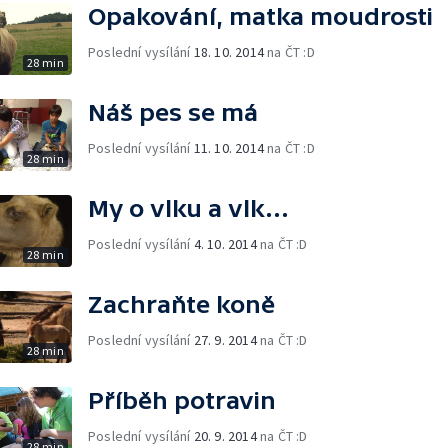
Opakování, matka moudrosti
Poslední vysílání
18. 10. 2014
na ČT :D
28 min
Náš pes se má
Poslední vysílání
11. 10. 2014
na ČT :D
28 min
My o vlku a vlk...
Poslední vysílání
4. 10. 2014
na ČT :D
28 min
Zachraňte koně
Poslední vysílání
27. 9. 2014
na ČT :D
28 min
Příběh potravin
Poslední vysílání
20. 9. 2014
na ČT :D
28 min