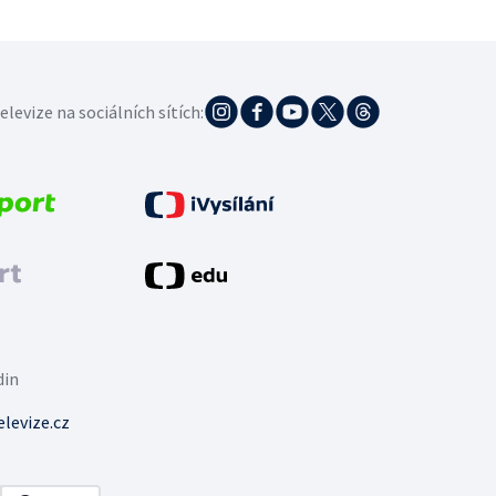
elevize na sociálních sítích:
din
levize.cz