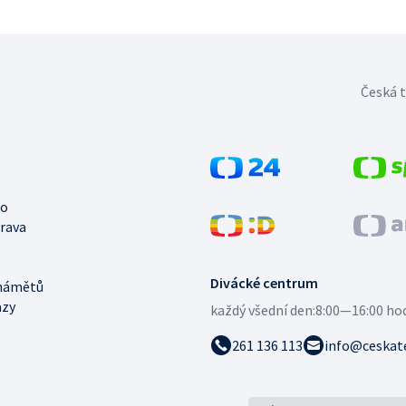
Česká t
no
trava
Divácké centrum
námětů
azy
každý všední den:
8:00—16:00 ho
261 136 113
info@ceskate