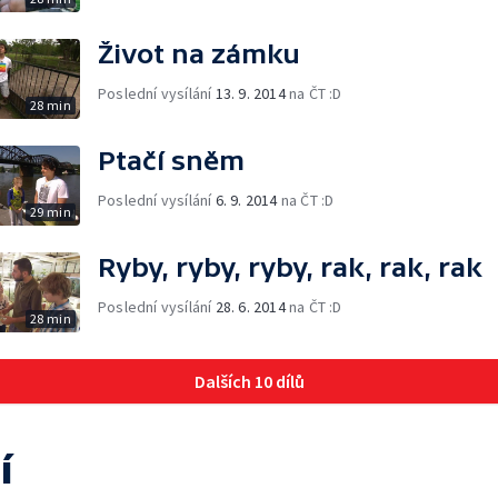
Život na zámku
Poslední vysílání
13. 9. 2014
na ČT :D
28 min
Ptačí sněm
Poslední vysílání
6. 9. 2014
na ČT :D
29 min
Ryby, ryby, ryby, rak, rak, rak
Poslední vysílání
28. 6. 2014
na ČT :D
28 min
Dalších 10 dílů
í