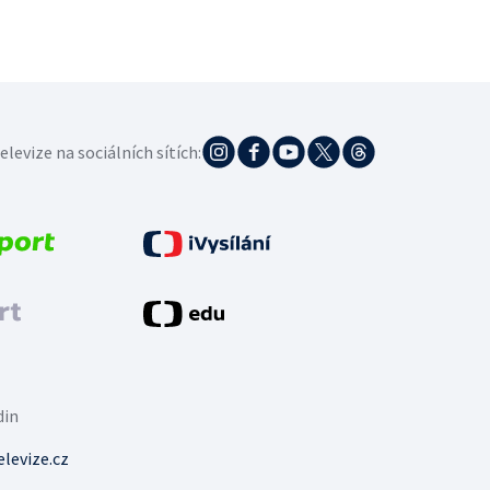
elevize na sociálních sítích:
din
levize.cz