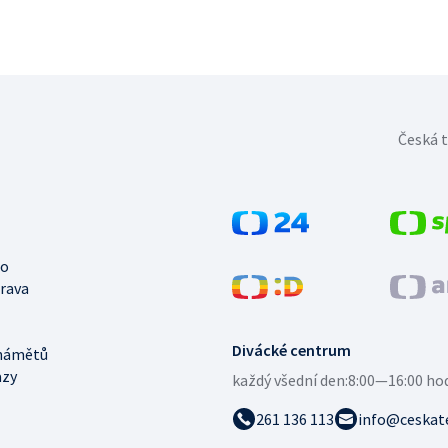
Česká t
no
trava
Divácké centrum
námětů
azy
každý všední den:
8:00—16:00 ho
261 136 113
info@ceskate