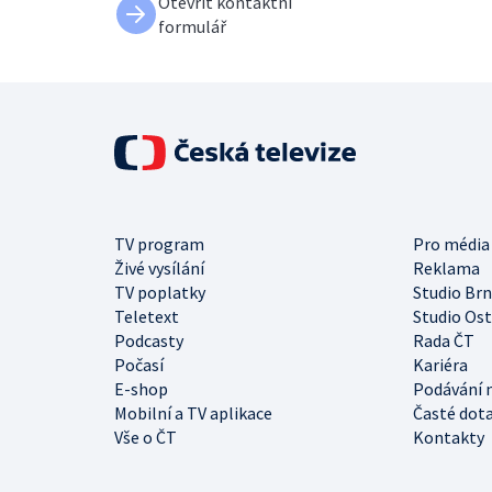
Otevřít kontaktní
formulář
TV program
Pro média
Živé vysílání
Reklama
TV poplatky
Studio Br
Teletext
Studio Os
Podcasty
Rada ČT
Počasí
Kariéra
E-shop
Podávání 
Mobilní a TV aplikace
Časté dot
Vše o ČT
Kontakty