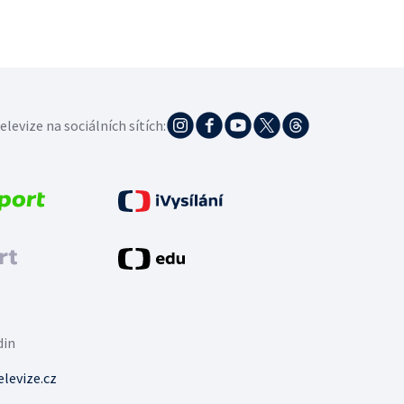
elevize na sociálních sítích:
din
levize.cz