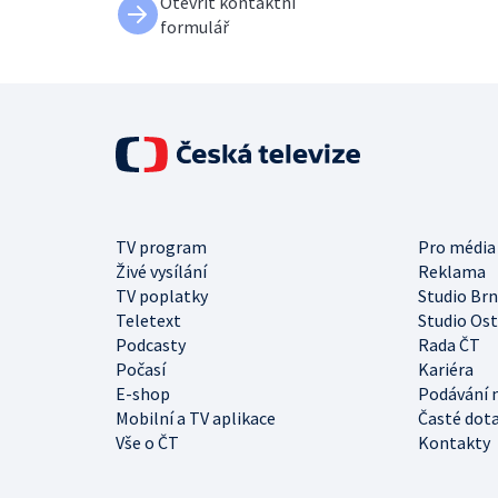
Otevřít kontaktní
formulář
TV program
Pro média
Živé vysílání
Reklama
TV poplatky
Studio Br
Teletext
Studio Os
Podcasty
Rada ČT
Počasí
Kariéra
E-shop
Podávání 
Mobilní a TV aplikace
Časté dot
Vše o ČT
Kontakty