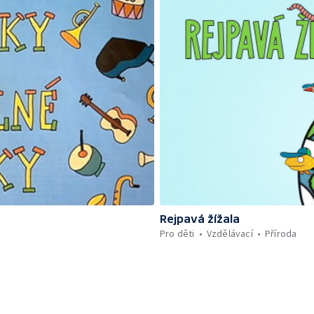
Rejpavá žížala
Pro děti
Vzdělávací
Příroda