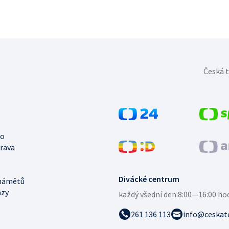
Česká t
no
trava
Divácké centrum
námětů
azy
každý všední den:
8:00—16:00 ho
261 136 113
info@ceskate