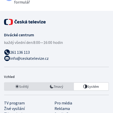
formulář
Divácké centrum
každý všední den:
8:00—16:00 hodin
261 136 113
info@ceskatelevize.cz
Vzhled
Světlý
Tmavý
Systém
TV program
Pro média
Živé vysílání
Reklama