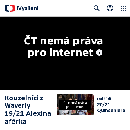
Close
Search
ČT nemá práva 
pro internet
Kouzelníci z
Další díl
ČT nemá práva
Waverly
20/21
pro internet
Quinseniéra
19/21 Alexina
aférka