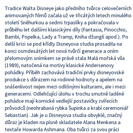
Tradice Walta Disneye jako předního tvůrce celovečerních
animovaných filmů začala už ve třicátých letech minulého
století Sněhurkou a sedmi trpaslíky a pokračovala v
průběhu let dalšími klasickými díly (Fantasia, Pinocchio,
Bambi, Popelka, Lady a Tramp, Kniha džunglí apod.). Po
delší krizi se pod křídly Disneyova studia prosadila na
konci osmdesátých let nová tvůrčí generace a oním
přelomovým snímkem se právě stala Malá mořská víla
(1989), natočená na motivy klasické Andersenovy
pohádky. Příběh zachovává tradiční prvky disneyovské
produkce s důrazem na rodinné hodnoty a apelem na
snášenlivost nejen mezi odlišnými kulturami, ale i mezi
generacemi. Odlehčující úlohu v trochu smutně laděné
pohádce mají komické vedlejší postavičky zvířecích
průvodců (neohrabaná rybka Šupinka a krabí ceremoniář
Sebastian). Jak je u Disneyova studia obvyklé, značný
důraz je kladen na písně skladatele Alana Menkena a
textaře Howarda Ashmana. Oba tvůrci za svou práci