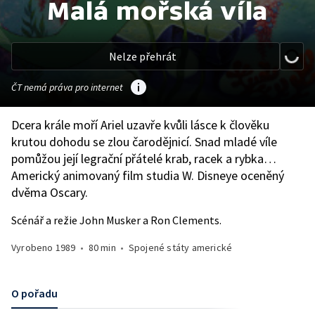
Malá mořská víla
Nelze přehrát
ČT nemá práva pro internet
Dcera krále moří Ariel uzavře kvůli lásce k člověku
krutou dohodu se zlou čarodějnicí. Snad mladé víle
pomůžou její legrační přátelé krab, racek a rybka…
Americký animovaný film studia W. Disneye oceněný
dvěma Oscary.
Scénář a režie John Musker a Ron Clements.
Vyrobeno
1989
•
80 min
•
Spojené státy americké
O pořadu