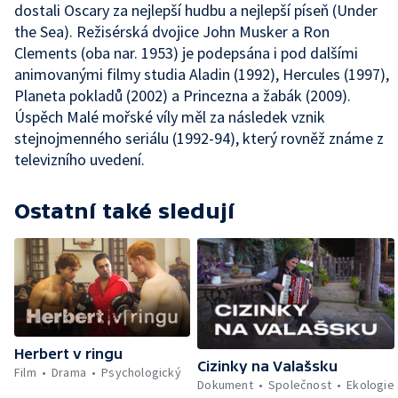
dostali Oscary za nejlepší hudbu a nejlepší píseň (Under
the Sea). Režisérská dvojice John Musker a Ron
Clements (oba nar. 1953) je podepsána i pod dalšími
animovanými filmy studia Aladin (1992), Hercules (1997),
Planeta pokladů (2002) a Princezna a žabák (2009).
Úspěch Malé mořské víly měl za následek vznik
stejnojmenného seriálu (1992-94), který rovněž známe z
televizního uvedení.
Ostatní také sledují
Herbert v ringu
Cizinky na Valašsku
Film
Drama
Psychologický
Dokument
Společnost
Ekologie