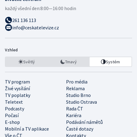
každý všední den:
8:00—16:00 hodin
261 136 113
info@ceskatelevize.cz
Vzhled
Světlý
Tmavý
Systém
TV program
Pro média
Živé vysílání
Reklama
TV poplatky
Studio Brno
Teletext
Studio Ostrava
Podcasty
Rada ČT
Počasí
Kariéra
E-shop
Podávání námětů
Mobilní a TV aplikace
Časté dotazy
Vše o ČT
Kontakty