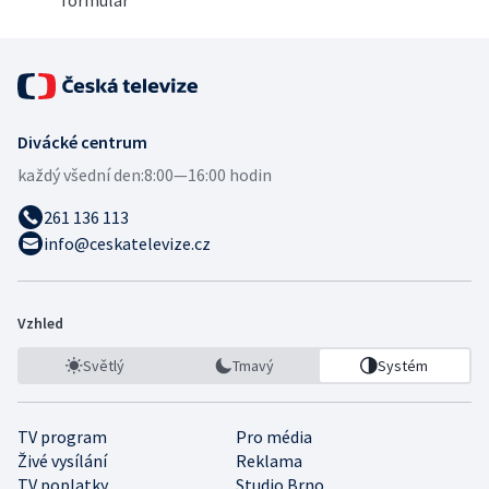
Divácké centrum
každý všední den:
8:00—16:00 hodin
261 136 113
info@ceskatelevize.cz
Vzhled
Světlý
Tmavý
Systém
TV program
Pro média
Živé vysílání
Reklama
TV poplatky
Studio Brno