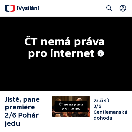
C
Search
ČT nemá práva 
pro internet
Jistě, pane
Další díl
ČT nemá práva
premiére
3/6
pro internet
Gentlemanská
2/6 Pohár
dohoda
jedu