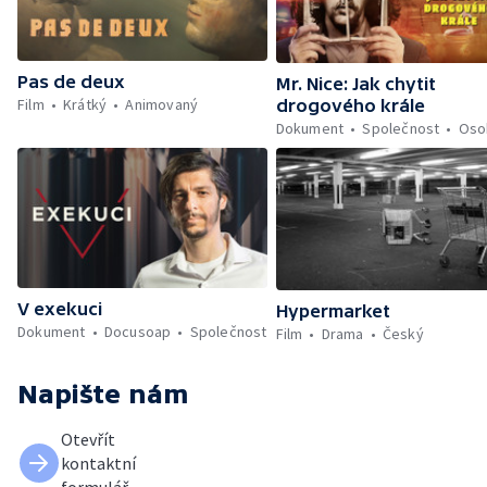
Pas de deux
Mr. Nice: Jak chytit
Film
Krátký
Animovaný
drogového krále
Dokument
Společnost
Oso
V exekuci
Hypermarket
Dokument
Docusoap
Společnost
Film
Drama
Český
Napište nám
Otevřít
kontaktní
formulář