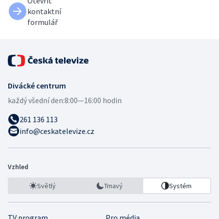
Otevřít
kontaktní
formulář
Divácké centrum
každý všední den:
8:00—16:00 hodin
261 136 113
info@ceskatelevize.cz
Vzhled
Světlý
Tmavý
Systém
TV program
Pro média