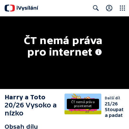
Close
Search
ČT nemá práva 
pro internet
Harry a Toto
Další díl
ČT nemá práva
20/26 Vysoko a
21/26
pro internet
Stoupat
nízko
a padat
Obsah dílu