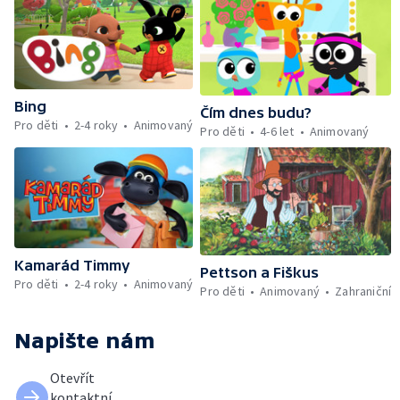
Bing
Čím dnes budu?
Pro děti
2-4 roky
Animovaný
Pro děti
4-6 let
Animovaný
Kamarád Timmy
Pettson a Fiškus
Pro děti
2-4 roky
Animovaný
Pro děti
Animovaný
Zahraniční
Napište nám
Otevřít
kontaktní