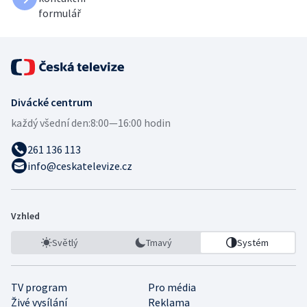
formulář
Divácké centrum
každý všední den:
8:00—16:00 hodin
261 136 113
info@ceskatelevize.cz
Vzhled
Světlý
Tmavý
Systém
TV program
Pro média
Živé vysílání
Reklama