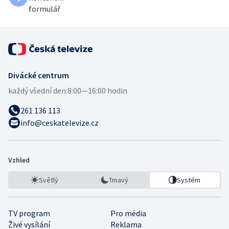
formulář
Divácké centrum
každý všední den:
8:00—16:00 hodin
261 136 113
info@ceskatelevize.cz
Vzhled
Světlý
Tmavý
Systém
TV program
Pro média
Živé vysílání
Reklama