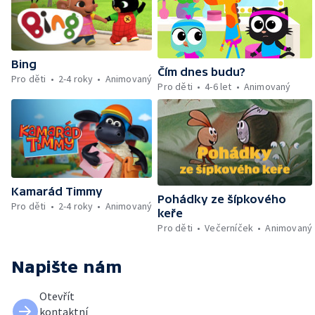
Bing
Čím dnes budu?
Pro děti
2-4 roky
Animovaný
Pro děti
4-6 let
Animovaný
Kamarád Timmy
Pohádky ze šípkového
Pro děti
2-4 roky
Animovaný
keře
Pro děti
Večerníček
Animovaný
Napište nám
Otevřít
kontaktní