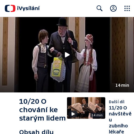
Close
Search
14 min
10/20 O
Další díl
11/20 O
chování ke
návštěvě
14 min
starým lidem
u
zubního
Obsah dílu
lékaře