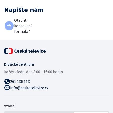
Napište nám
Otevřít
kontaktní
formulář
Divácké centrum
každý všední den:
8:00—16:00 hodin
261 136 113
info@ceskatelevize.cz
Vzhled