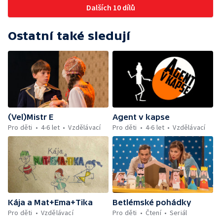
Dalších 10 dílů
Ostatní také sledují
(Vel)Mistr E
Agent v kapse
Pro děti
4-6 let
Vzdělávací
Pro děti
4-6 let
Vzdělávací
Kája a Mat+Ema+Tika
Betlémské pohádky
Pro děti
Vzdělávací
Pro děti
Čtení
Seriál