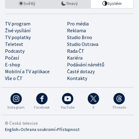
Světlý
Tmavý
Systém
TV program
Pro média
Živé vysílání
Reklama
TV poplatky
Studio Brno
Teletext
Studio Ostrava
Podcasty
Rada ČT
Počasí
Kariéra
E-shop
Podávání námětů
Mobilní a TV aplikace
Časté dotazy
Vše o ČT
Kontakty
Instagram
Facebook
YouTube
X
Threads
© Česká televize
•
•
English
Ochrana soukromí
Přístupnost