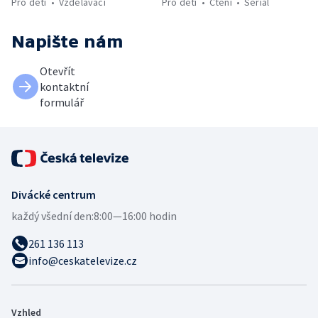
Pro děti
Vzdělávací
Pro děti
Čtení
Seriál
Napište nám
Otevřít
kontaktní
formulář
Divácké centrum
každý všední den:
8:00—16:00 hodin
261 136 113
info@ceskatelevize.cz
Vzhled