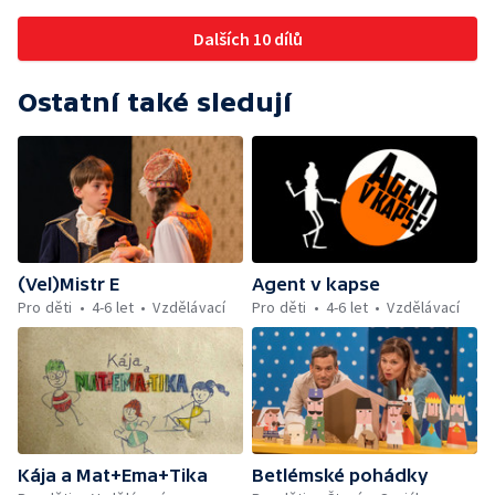
Dalších 10 dílů
Ostatní také sledují
(Vel)Mistr E
Agent v kapse
Pro děti
4-6 let
Vzdělávací
Pro děti
4-6 let
Vzdělávací
Kája a Mat+Ema+Tika
Betlémské pohádky