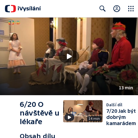
Close
Search
13 min
6/20 O
Další díl
7/20 Jak být
návštěvě u
dobrým
14 min
lékaře
kamarádem
Obsah dílu