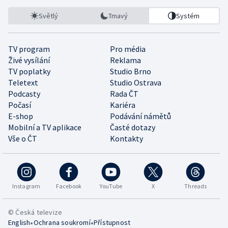
Světlý
Tmavý
Systém
TV program
Pro média
Živé vysílání
Reklama
TV poplatky
Studio Brno
Teletext
Studio Ostrava
Podcasty
Rada ČT
Počasí
Kariéra
E-shop
Podávání námětů
Mobilní a TV aplikace
Časté dotazy
Vše o ČT
Kontakty
Instagram
Facebook
YouTube
X
Threads
© Česká televize
•
•
English
Ochrana soukromí
Přístupnost