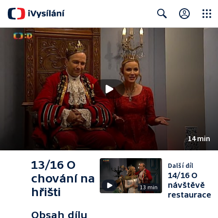
Close
Search
14 min
13/16 O
Další díl
14/16 O
chování na
návštěvě
13 min
hřišti
restaurace
Obsah dílu