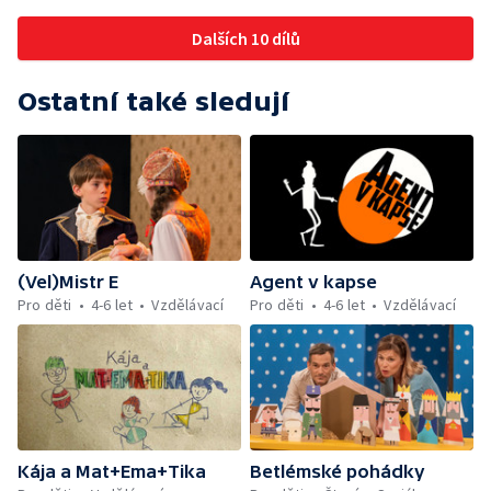
Dalších 10 dílů
Ostatní také sledují
(Vel)Mistr E
Agent v kapse
Pro děti
4-6 let
Vzdělávací
Pro děti
4-6 let
Vzdělávací
Kája a Mat+Ema+Tika
Betlémské pohádky