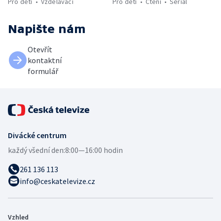
Pro děti
Vzdělávací
Pro děti
Čtení
Seriál
Napište nám
Otevřít
kontaktní
formulář
Divácké centrum
každý všední den:
8:00—16:00 hodin
261 136 113
info@ceskatelevize.cz
Vzhled