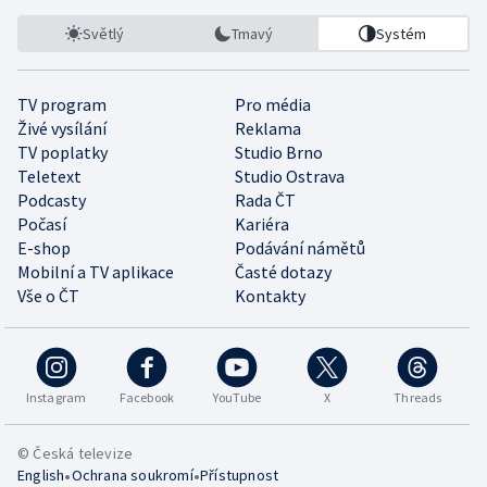
Světlý
Tmavý
Systém
TV program
Pro média
Živé vysílání
Reklama
TV poplatky
Studio Brno
Teletext
Studio Ostrava
Podcasty
Rada ČT
Počasí
Kariéra
E-shop
Podávání námětů
Mobilní a TV aplikace
Časté dotazy
Vše o ČT
Kontakty
Instagram
Facebook
YouTube
X
Threads
© Česká televize
•
•
English
Ochrana soukromí
Přístupnost