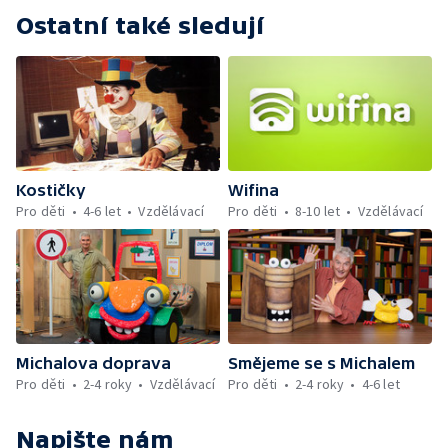
Ostatní také sledují
Kostičky
Wifina
Pro děti
4-6 let
Vzdělávací
Pro děti
8-10 let
Vzdělávací
Michalova doprava
Smějeme se s Michalem
Pro děti
2-4 roky
Vzdělávací
Pro děti
2-4 roky
4-6 let
Napište nám