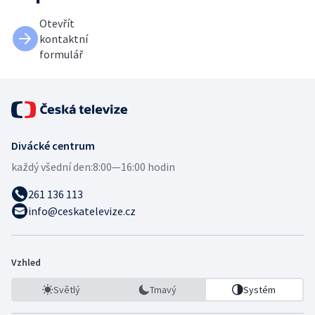
Otevřít
kontaktní
formulář
Divácké centrum
každý všední den:
8:00—16:00 hodin
261 136 113
info@ceskatelevize.cz
Vzhled
Světlý
Tmavý
Systém