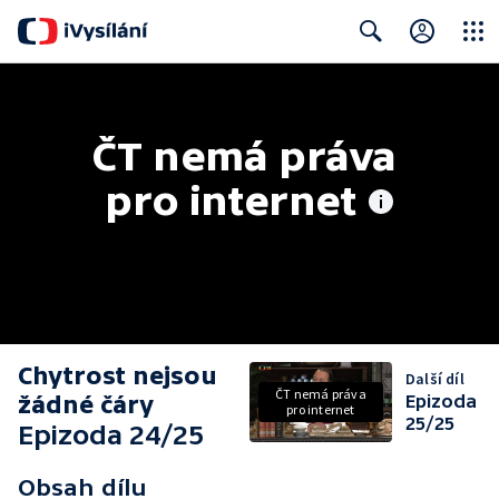
Close
Search
ČT nemá práva 
pro internet
Chytrost nejsou
Další díl
ČT nemá práva
žádné čáry
Epizoda
pro internet
25/25
Epizoda 24/25
Obsah dílu