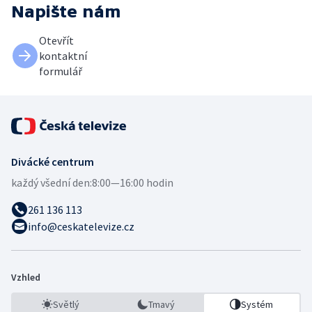
Napište nám
Otevřít
kontaktní
formulář
Divácké centrum
každý všední den:
8:00—16:00 hodin
261 136 113
info@ceskatelevize.cz
Vzhled
Světlý
Tmavý
Systém