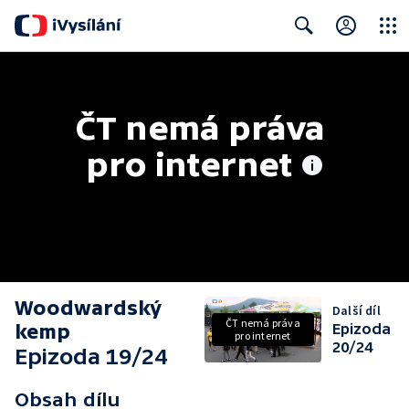
Close
Search
ČT nemá práva 
pro internet
Woodwardský
Další díl
ČT nemá práva
kemp
Epizoda
pro internet
20/24
Epizoda 19/24
Obsah dílu