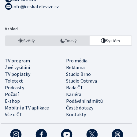
info@ceskatelevize.cz
Vzhled
Světlý
Tmavý
Systém
TV program
Pro média
Živé vysílání
Reklama
TV poplatky
Studio Brno
Teletext
Studio Ostrava
Podcasty
Rada ČT
Počasí
Kariéra
E-shop
Podávání námětů
Mobilní a TV aplikace
Časté dotazy
Vše o ČT
Kontakty