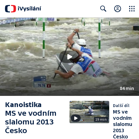
Close
Search
84 min
Kanoistika
Další díl
MS ve vodním
MS ve
vodním
19 min
slalomu 2013
slalomu
Česko
2013
Česko