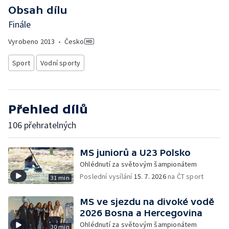
Obsah dílu
Finále
Vyrobeno
2013
•
Česko
Sport
Vodní sporty
Přehled dílů
106 přehratelných
MS juniorů a U23 Polsko
Ohlédnutí za světovým šampionátem
Poslední vysílání
15. 7. 2026
na ČT sport
31 min
MS ve sjezdu na divoké vodě
2026 Bosna a Hercegovina
Ohlédnutí za světovým šampionátem
30 min