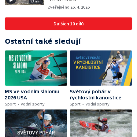
93 min
Zveřejněno
26. 4. 2026
Dalších 10 dílů
Ostatní také sledují
MS ve vodním slalomu
Světový pohár v
2026 USA
rychlostní kanoistice
Sport
Vodní sporty
Sport
Vodní sporty