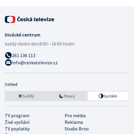
Divácké centrum
každý všední den:
8:00—16:00 hodin
261 136 113
info@ceskatelevize.cz
Vzhled
Světlý
Tmavý
Systém
TV program
Pro média
Živé vysílání
Reklama
TV poplatky
Studio Brno