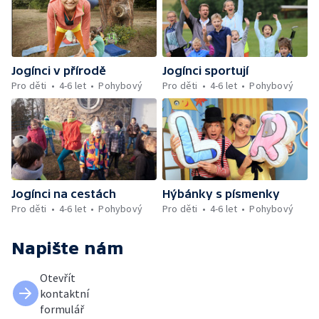
Jogínci v přírodě
Jogínci sportují
Pro děti
4-6 let
Pohybový
Pro děti
4-6 let
Pohybový
Jogínci na cestách
Hýbánky s písmenky
Pro děti
4-6 let
Pohybový
Pro děti
4-6 let
Pohybový
Napište nám
Otevřít
kontaktní
formulář