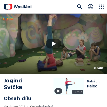
Close
Search
10 min
Jogínci
Další díl
Svíčka
Palec
10 min
Obsah dílu
Vyrobeno
2013
•
Česko