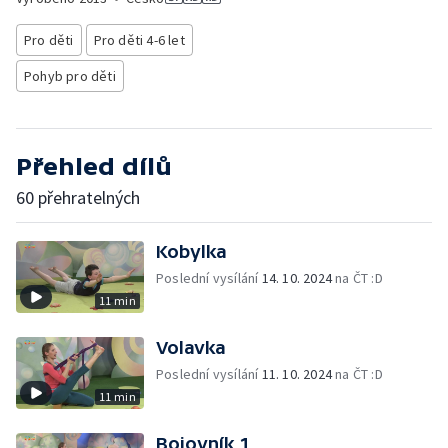
Pro děti
Pro děti 4-6 let
Pohyb pro děti
Přehled dílů
60 přehratelných
Kobylka
Poslední vysílání
14. 10. 2024
na ČT :D
11 min
Volavka
Poslední vysílání
11. 10. 2024
na ČT :D
11 min
Bojovník 1