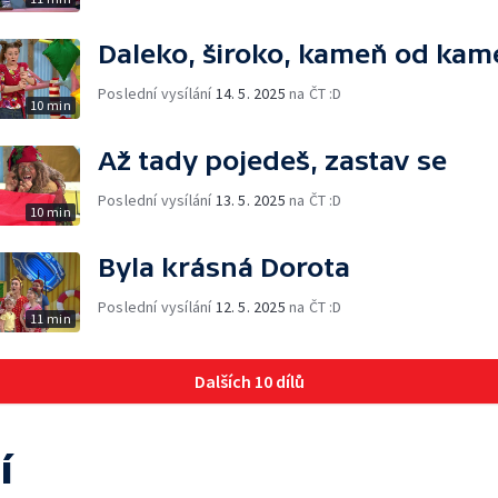
Daleko, široko, kameň od ka
Poslední vysílání
14. 5. 2025
na ČT :D
10 min
Až tady pojedeš, zastav se
Poslední vysílání
13. 5. 2025
na ČT :D
10 min
Byla krásná Dorota
Poslední vysílání
12. 5. 2025
na ČT :D
11 min
Dalších 10 dílů
í