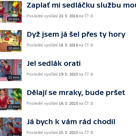
Zaplať mi sedláčku službu mo
Poslední vysílání
23. 5. 2016
na ČT :D
10 min
Dyž jsem já šel přes ty hory
Poslední vysílání
18. 5. 2016
na ČT :D
10 min
Jel sedlák orati
Poslední vysílání
19. 5. 2025
na ČT :D
11 min
Dělají se mraky, bude pršet
Poslední vysílání
16. 5. 2025
na ČT :D
11 min
Já bych k vám rád chodil
Poslední vysílání
15. 5. 2025
na ČT :D
11 min