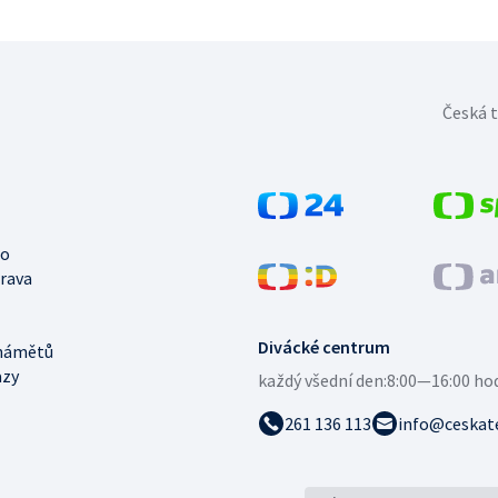
Česká t
no
trava
Divácké centrum
námětů
azy
každý všední den:
8:00—16:00 ho
261 136 113
info@ceskate