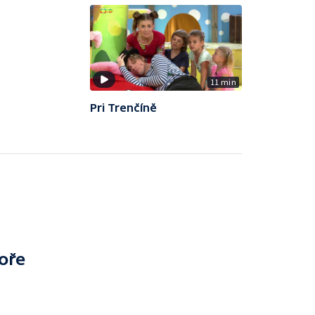
11 min
Pri Trenčíně
oře