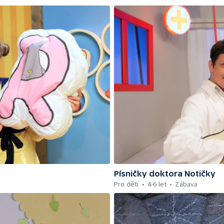
Písničky doktora Notičky
Pro děti
4-6 let
Zábava