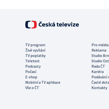
TV program
Pro média
Živé vysílání
Reklama
TV poplatky
Studio Br
Teletext
Studio Os
Podcasty
Rada ČT
Počasí
Kariéra
E-shop
Podávání 
Mobilní a TV aplikace
Časté dot
Vše o ČT
Kontakty