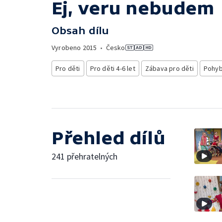
Ej, veru nebudem
Obsah dílu
Vyrobeno
2015
•
Česko
Pro děti
Pro děti 4-6 let
Zábava pro děti
Pohyb
Přehled dílů
241 přehratelných