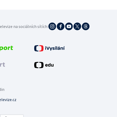
elevize na sociálních sítích:
din
levize.cz