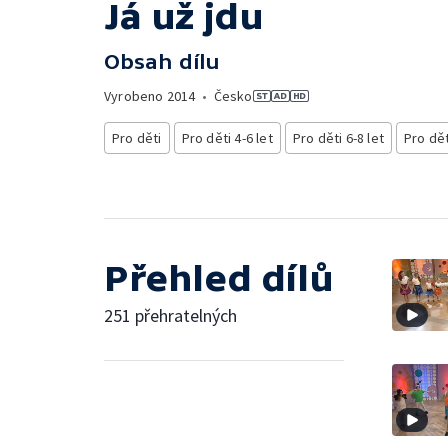
Já už jdu
Obsah dílu
Vyrobeno
2014
•
Česko
Pro děti
Pro děti 4-6 let
Pro děti 6-8 let
Pro dět
Přehled dílů
251 přehratelných