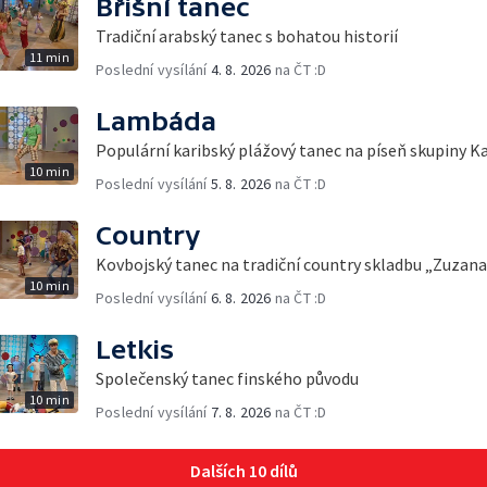
Břišní tanec
Tradiční arabský tanec s bohatou historií
11 min
Poslední vysílání
4. 8. 2026
na ČT :D
Lambáda
Populární karibský plážový tanec na píseň skupiny 
10 min
Poslední vysílání
5. 8. 2026
na ČT :D
Country
Kovbojský tanec na tradiční country skladbu „Zuzana
10 min
Poslední vysílání
6. 8. 2026
na ČT :D
Letkis
Společenský tanec finského původu
10 min
Poslední vysílání
7. 8. 2026
na ČT :D
Dalších 10 dílů