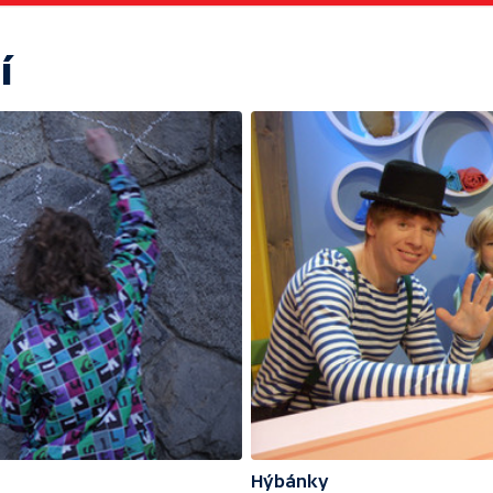
í
Hýbánky