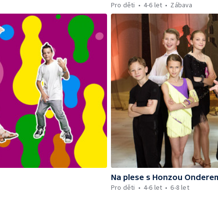
Pro děti
4-6 let
Zábava
Na plese s Honzou Ondere
Pro děti
4-6 let
6-8 let