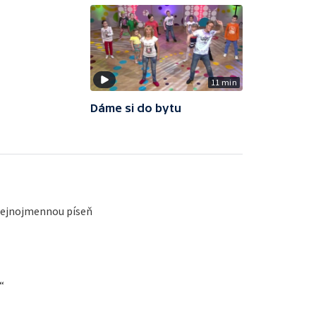
11 min
Dáme si do bytu
stejnojmennou píseň
“