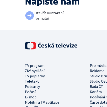
Napište nám
Otevřít kontaktní
formulář
TV program
Pro média
Živé vysílání
Reklama
TV poplatky
Studio Br
Teletext
Studio Os
Podcasty
Rada ČT
Počasí
Kariéra
E-shop
Podávání 
Mobilní a TV aplikace
Časté dot