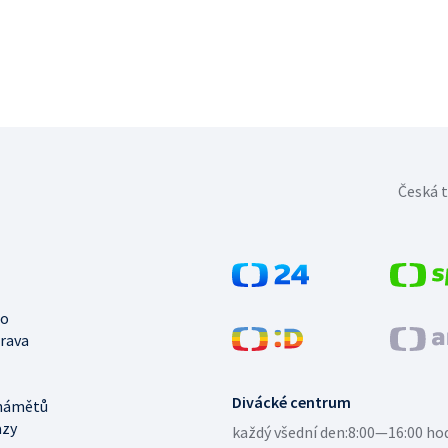
Česká t
no
trava
Divácké centrum
námětů
azy
každý všední den:
8:00—16:00 ho