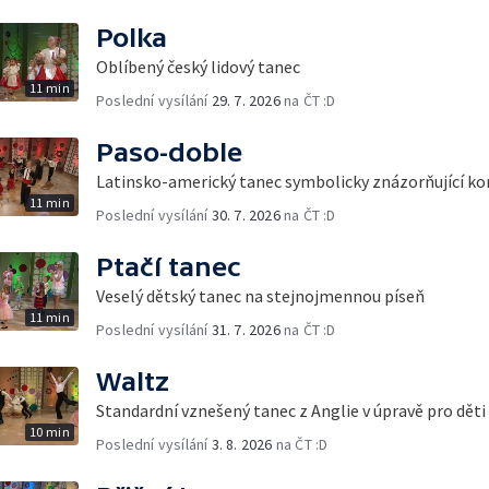
Polka
Oblíbený český lidový tanec
11 min
Poslední vysílání
29. 7. 2026
na ČT :D
Paso-doble
Latinsko-americký tanec symbolicky znázorňující ko
11 min
Poslední vysílání
30. 7. 2026
na ČT :D
Ptačí tanec
Veselý dětský tanec na stejnojmennou píseň
11 min
Poslední vysílání
31. 7. 2026
na ČT :D
Waltz
Standardní vznešený tanec z Anglie v úpravě pro děti
10 min
Poslední vysílání
3. 8. 2026
na ČT :D