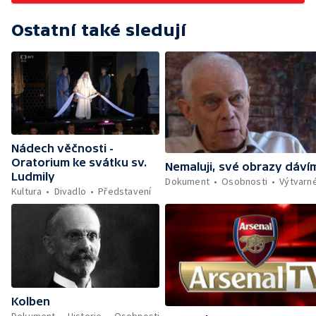
Ostatní také sledují
Nádech věčnosti -
Oratorium ke svátku sv.
Nemaluji, své obrazy dáví
Ludmily
Dokument
Osobnosti
Výtvarn
Kultura
Divadlo
Představení
Kolben
Dokument
Historie
Osobnosti