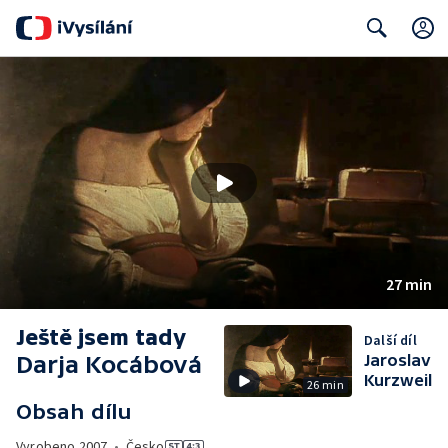
Search
27 min
Ještě jsem tady
Další díl
Darja Kocábová
Jaroslav
Kurzweil
26 min
Obsah dílu
Vyrobeno
2007
•
Česko