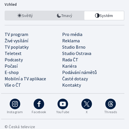
Vzhled
Světlý
Tmavý
Systém
TV program
Pro média
Živé vysílání
Reklama
TV poplatky
Studio Brno
Teletext
Studio Ostrava
Podcasty
Rada ČT
Počasí
Kariéra
E-shop
Podávání námětů
Mobilní a TV aplikace
Časté dotazy
Vše o ČT
Kontakty
Instagram
Facebook
YouTube
X
Threads
© Česká televize