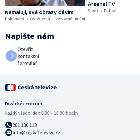
Arsenal TV
Sport
Fotbal
Nemaluji, své obrazy dávím
Dokument
Osobnosti
Výtvarné umění
Napište nám
Otevřít
kontaktní
formulář
Divácké centrum
každý všední den:
8:00—16:00 hodin
261 136 113
info@ceskatelevize.cz