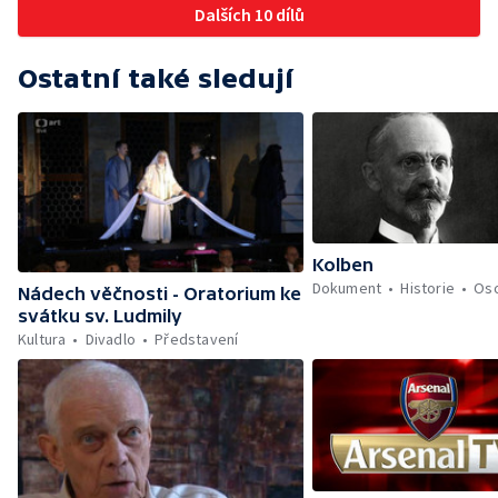
Dalších 10 dílů
Ostatní také sledují
Kolben
Dokument
Historie
Oso
Nádech věčnosti - Oratorium ke
svátku sv. Ludmily
Kultura
Divadlo
Představení