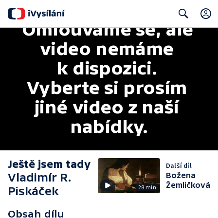
Omlouváme se, ale 
Search
video nemáme 
k dispozici. 
Vyberte si prosím 
jiné video z naší 
nabídky.
Ještě jsem tady
Další díl
Vladimír R.
Božena
Žemličková
28 min
Piskáček
Obsah dílu