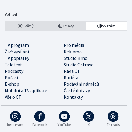
Vzhled
Světlý
Tmavý
Systém
TV program
Pro média
Živé vysílání
Reklama
TV poplatky
Studio Brno
Teletext
Studio Ostrava
Podcasty
Rada ČT
Počasí
Kariéra
E-shop
Podávání námětů
Mobilní a TV aplikace
Časté dotazy
Vše o ČT
Kontakty
Instagram
Facebook
YouTube
X
Threads