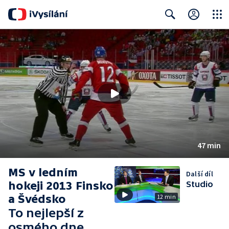
Close
Search
47 min
MS v ledním
Další díl
hokeji 2013 Finsko
Studio
a Švédsko
12 min
To nejlepší z
osmého dne