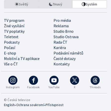
Světlý
Tmavý
Systém
TV program
Pro média
Živé vysílání
Reklama
TV poplatky
Studio Brno
Teletext
Studio Ostrava
Podcasty
Rada ČT
Počasí
Kariéra
E-shop
Podávání námětů
Mobilní a TV aplikace
Časté dotazy
Vše o ČT
Kontakty
Instagram
Facebook
YouTube
X
Threads
© Česká televize
•
•
English
Ochrana soukromí
Přístupnost