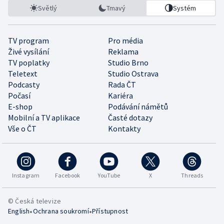
Světlý
Tmavý
Systém
TV program
Pro média
Živé vysílání
Reklama
TV poplatky
Studio Brno
Teletext
Studio Ostrava
Podcasty
Rada ČT
Počasí
Kariéra
E-shop
Podávání námětů
Mobilní a TV aplikace
Časté dotazy
Vše o ČT
Kontakty
Instagram
Facebook
YouTube
X
Threads
© Česká televize
•
•
English
Ochrana soukromí
Přístupnost