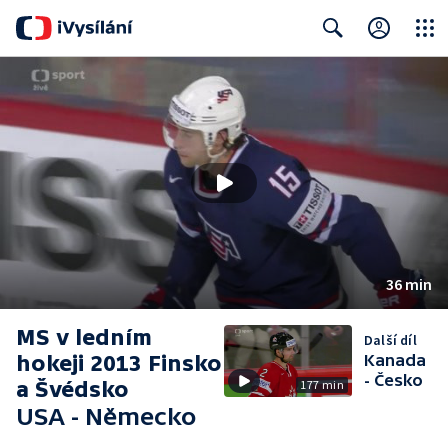
Close
Search
36 min
MS v ledním
Další díl
hokeji 2013 Finsko
Kanada
- Česko
a Švédsko
177 min
USA - Německo