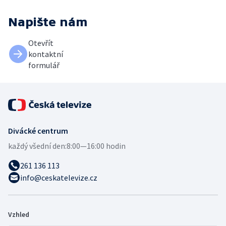
Napište nám
Otevřít
kontaktní
formulář
Divácké centrum
každý všední den:
8:00—16:00 hodin
261 136 113
info@ceskatelevize.cz
Vzhled