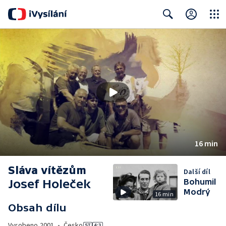
Close
Search
16 min
Sláva vítězům
Další díl
Josef Holeček
Bohumil
Modrý
16 min
Obsah dílu
Vyrobeno
2001
•
Česko