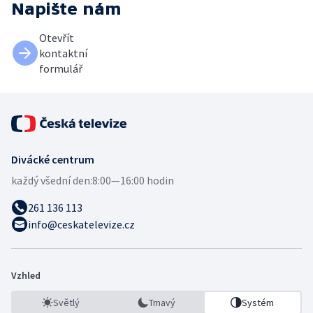
Napište nám
Otevřít
kontaktní
formulář
Divácké centrum
každý všední den:
8:00—16:00 hodin
261 136 113
info@ceskatelevize.cz
Vzhled
Světlý
Tmavý
Systém