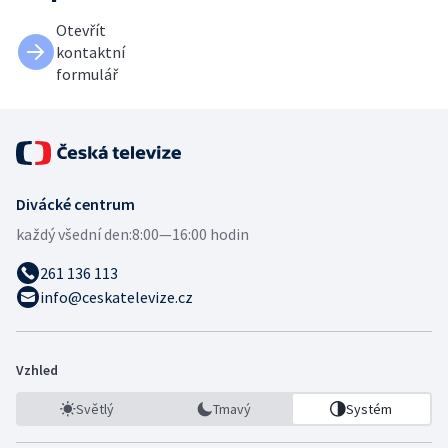
Otevřít
kontaktní
formulář
Divácké centrum
každý všední den:
8:00—16:00 hodin
261 136 113
info@ceskatelevize.cz
Vzhled
Světlý
Tmavý
Systém