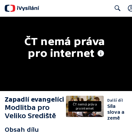
Search
ČT nemá práva 
pro internet
Zapadlí evangelíci
Další díl
ČT nemá práva
Modlitba pro
Síla
pro internet
slova a
Veliko Srediště
země
Obsah dílu