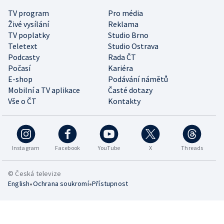
TV program
Pro média
Živé vysílání
Reklama
TV poplatky
Studio Brno
Teletext
Studio Ostrava
Podcasty
Rada ČT
Počasí
Kariéra
E-shop
Podávání námětů
Mobilní a TV aplikace
Časté dotazy
Vše o ČT
Kontakty
Instagram
Facebook
YouTube
X
Threads
© Česká televize
•
•
English
Ochrana soukromí
Přístupnost