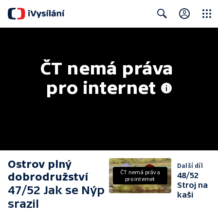
Close
Search
ČT nemá práva 
pro internet
Ostrov plný
Další díl
ČT nemá práva
dobrodružství
48/52
pro internet
Stroj na
47/52 Jak se Nýp
kaši
srazil