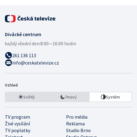
Divácké centrum
každý všední den:
8:00—16:00 hodin
261 136 113
info@ceskatelevize.cz
Vzhled
Světlý
Tmavý
Systém
TV program
Pro média
Živé vysílání
Reklama
TV poplatky
Studio Brno