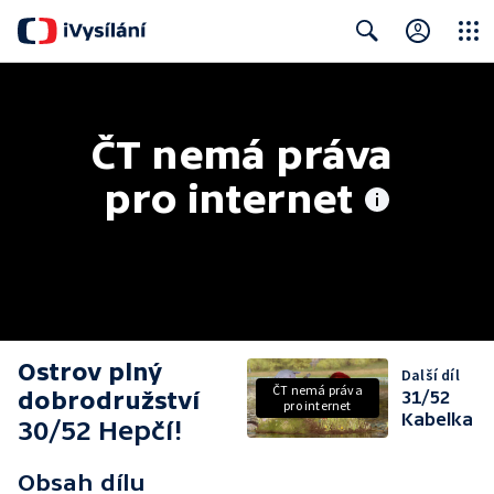
Close
Search
ČT nemá práva 
pro internet
Ostrov plný
Další díl
ČT nemá práva
dobrodružství
31/52
pro internet
Kabelka
30/52 Hepčí!
Obsah dílu