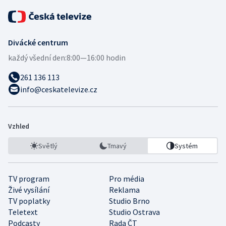
Divácké centrum
každý všední den:
8:00—16:00 hodin
261 136 113
info@ceskatelevize.cz
Vzhled
Světlý
Tmavý
Systém
TV program
Pro média
Živé vysílání
Reklama
TV poplatky
Studio Brno
Teletext
Studio Ostrava
Podcasty
Rada ČT