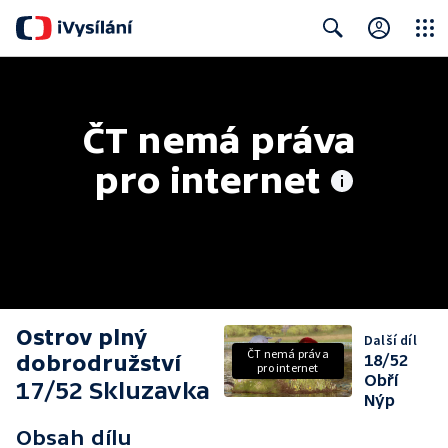
Close
Search
ČT nemá práva 
pro internet
Ostrov plný
Další díl
ČT nemá práva
dobrodružství
18/52
pro internet
Obří
17/52 Skluzavka
Nýp
Obsah dílu