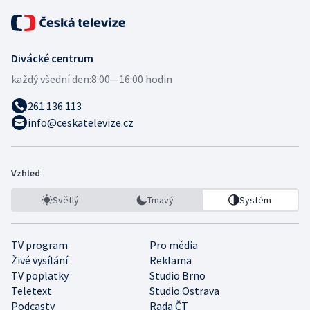
Divácké centrum
každý všední den:
8:00—16:00 hodin
261 136 113
info@ceskatelevize.cz
Vzhled
Světlý
Tmavý
Systém
TV program
Pro média
Živé vysílání
Reklama
TV poplatky
Studio Brno
Teletext
Studio Ostrava
Podcasty
Rada ČT